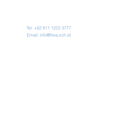
Contact Us
Tel:
+62 811 1222 3777
Email:
info@fiwa.sch.id
Address
Jl. H. Miing No.67, Karihkil, Kec.
Ciseeng, Bogor,
Jawa Barat 16120