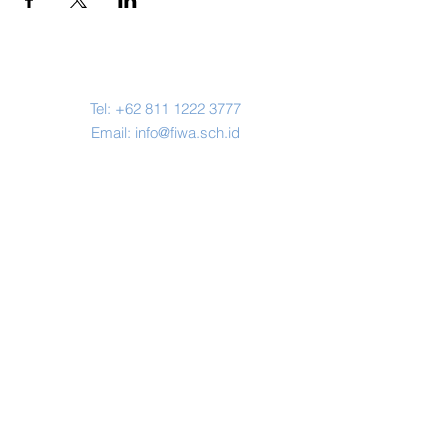
Contact Us
Tel:
+62 811 1222 3777
Email:
info@fiwa.sch.id
Address
Jl. H. Miing No.67, Karihkil, Kec.
Ciseeng, Bogor,
Jawa Barat 16120