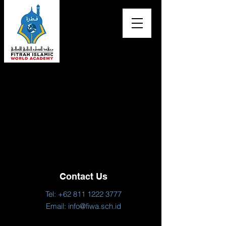
Contact Us
Tel:
+62 811 1222 3777
Email:
info@fiwa.sch.id